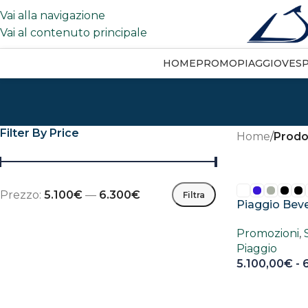
Vai alla navigazione
Vai al contenuto principale
HOME
PROMO
PIAGGIO
VES
Filter By Price
Home
/
Prodot
Prezzo:
5.100€
—
6.300€
Filtra
Piaggio Beve
Promozioni
,
Piaggio
5.100,00
€
-