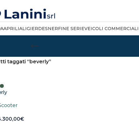
PA
APRILIA
LIGIER
DESNER
FINE SERIE
VEICOLI COMMERCIALI
Beverly
ti taggati “beverly”
rly
Scooter
6.300,00
€